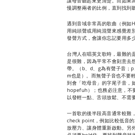
讓母音聽起來更清楚。而如果
慢調整兩者的比例，直到找到
遇到音域非常高的歌曲（例如Ha
用純頭聲或用純混聲來感覺差
發聲方式，會讓你忘記要用多
台灣人在唱英文歌時，最難的
是很難，因為平常不會刻意去
帶。（b、d、g為有聲子音；
m也是）。而無聲子音也不要
到會「吃母音」的字尾子音，如 
hopefuh）；也務必注意
以發輕一點、舌頭放鬆、不需
一首歌的後半段高音通常較難
check point，例如比較
放壓力、讓身體重新啟動。另
必須要hold住、要找到聲音