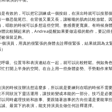
情是有效的，可以把它訓練成一個按鈕，在演出時就可以按那
有一條恐龍尾巴、在背後又重又長，讓喉嚨的肌肉比較放鬆。
略，唱歌的時候可以多想這些空間、會感覺更寬廣。有時候身
體比較關起來的，Andrea提醒如果要做這樣的動作，要記
間被保留足夠。
ie中的一個演員，用真的很緊張的身體去詮釋很緊張，結果就因為
張）
把呼吸、位置等和表演連結在一起，就可以比較輕鬆。例如角
幫忙打開上半身的空間。在台上用一些身體姿勢、手勢動作來
表演的時候沒辦法想這麼多，所以就是要練到在唱的時候不需
在不同狀況下靈活運用，讓技術變成本能的一部分。技巧是必
可以同時處理技術和故事、要跟隨著故事的方向但還是要能掌
真誠、最當下的表演，能支持演員去做任何詮釋選擇。