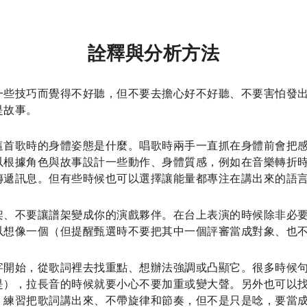
詮釋與分析方法
一些技巧而覺得不好聽，但不要去擔心好不好聽、不要害怕發
是故事。
這首歌時的身體姿態是什麼。唱歌時兩手一直抓在身體前會把
以根據角色與故事設計一些動作、身體質感，例如在音樂轉折
傳遞訊息。但有些時候也可以選擇讓能量都專注在講出來的語
架、不要讓譜架變成你的演戲夥伴。在台上表演的時候除非必
以想像一個（但提醒甄選時不要把其中一個評審當成對象、也
字開始，從歌詞裡去找重點、想辦法強調或凸顯它。很多時候
是），拉長音的時候就要小心不要加重或變大聲。另外也可以
。練習把歌詞講出來、不帶旋律和節奏，但不是只是唸，要當