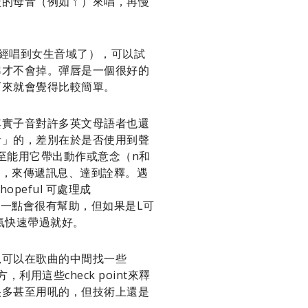
型的母音（例如ㄚ）來唱，再慢
，已經唱到女生音域了），可以試
準才不會掉。彈唇是一個很好的
下來就會覺得比較簡單。
其實子音對許多英文母語者也還
音」的，差別在於是否使用到聲
至能用它帶出動作或意念（n和
等，來傳遞訊息、達到詮釋。遇
peful 可處理成
多一點會很有幫助，但如果是L可
氣快速帶過就好。
況可以在歌曲的中間找一些
用這些check point來釋
很多甚至用吼的，但技術上還是