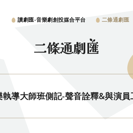
讀劇匯-音樂劇創投媒合平台
二條通劇匯
樂執導大師班側記-聲音詮釋&與演員