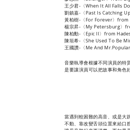
王少君-〈When It All Falls D
劉鎮嘉-〈Past Is Catching Up
黃柏樹-〈For Forever〉from D
楊宗昇-〈My Petersburg〉fro
陳柏勳-〈Epic II〉from Hade
陳垣希-〈She Used To Be Min
王國讚-〈Me And Mr.Populari
音樂執導會根據不同演員的特
是要讓演員可以把故事和角色
當遇到較困難的高音、或是大跳
不動、靠改變舌頭位置來給口