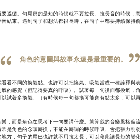
就要遵循。句尾寫的是短的時候就不要拉長。拉長音的時候，
等音結束。遇到句子和想法都很長時，在句子中都要持續保持
角色的意圖與故事永遠是最重要的。
試看看不同的換氣點。也許可以把換氣、吸氣當成一種詮釋與
到氣的感覺（但記得要真的呼吸）。試著每一句後面都換氣，
可以試著多換氣。（有時候每一句都換可能會有點太多，可以
音樂，而是角色在思考下一句要講什麼。就算戲的音樂風格偏
通常是角色的念頭轉換，不能在轉調的時候呼吸、會把張力削
的地方，句子的尾巴也許就不用拉太長，可以藉此讓長短的變