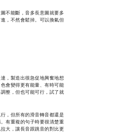
意圖不能斷，音多長意圖就要多
前進，不然會鬆掉。可以換氣但
表達，製造出很急促地興奮地想
角色會變得更有能量、有時可能
再調整，但也可能可行，試了就
流行，但所有的滑音轉音都還是
弱。有重複的句子時要很清楚重
化拉大，讓長音跟跳音的對比更