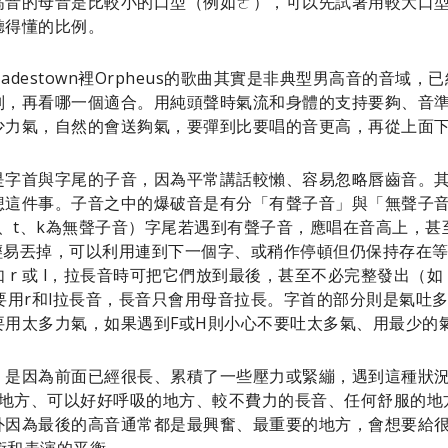
高音的母音是比較小的口型（例如ㄜ），可以先試著用較大口
聽得懂的比例。
destown裡Orpheus的歌曲其實是非典型男高音的音域
別，再看哪一個適合。用純頭聲時氣流和身體的支持要夠、音
少力氣，自然的會送夠氣，要彈到比要唱的音更高，再從上面
是字首與字尾的子音，因為平常講話較懶、容易忽略唇齒音。
想這件事。子音之中的爆破音是有分「有聲子音」與「無聲子
p、t、k為無聲子音）字尾若遇到有聲子音，應唱在音高上，甚
輕易丟掉，可以利用連到下一個字、或稍作停頓但仍保持存在
r 或 l，拉長音時可把它們放到最後，甚至不必完整發出（如 ho
，不要用r和l拉長音，長音只會用母音拉長。字首的部分則是氣吐
要用太多力氣，如果遇到F或H則小心不要吐太多氣、用最少的
，是因為前面已經很長、累積了一些壓力或緊繃，遇到這種狀
低音的地方、可以好好呼吸的地方、較不費力的長音、任何舒服的地方，利
外因為最後的高音通常都是最興奮、最重要的地方，會想要給
技術和表演的平衡。