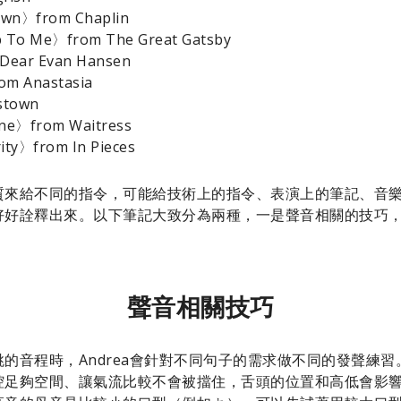
own〉from Chaplin
 To Me〉from The Great Gatsby
ear Evan Hansen
m Anastasia
stown
e〉from Waitress
ty〉from In Pieces
質來給不同的指令，可能給技術上的指令、表演上的筆記、音
好好詮釋出來。以下筆記大致分為兩種，一是聲音相關的技巧
聲音相關技巧
的音程時，Andrea會針對不同句子的需求做不同的發聲練
腔足夠空間、讓氣流比較不會被擋住，舌頭的位置和高低會影