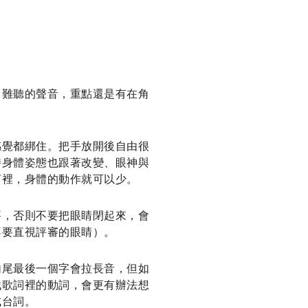
出難聽的聲音，重點還是有在角
感覺都綁住。把手放開後自由很
時身體姿態也跟著改變、眼神與
言裡，身體的動作就可以少。
要，否則不要把眼睛閉起來，會
不要直視評審的眼睛）。
句尾最後一個字會拉長音，但如
找歌詞裡的動詞，會更有辦法想
成台詞。