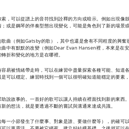
線索，可以從譜上的音符找到詮釋的方向或暗示。例如出現像
情；或是鋼琴的伴奏型態出現變化，可能是角色到了新的場景
歌曲（例如Gatsby的歌），其中也還是會有不同程度的興
中有默默的改變（例如Dear Evan Hansen裡，本來是
些轉折和變化的地方是在哪裡。
時容易被情緒帶走時，可以在練習中盡量探索各種可能、知道
還是可以穩定。練習時找到一個可以很明確知道能穩定的要素
幫助說故事的。一首好的歌可以讓人持續在裡面找到新的東西
有新的想法，就是要透過不斷的嘗試與溝通來達成共識。
如每一小節發生了什麼事、對象是誰、要做什麼等），的確可
西可以更靈活、不要被它綁死。建立好結構基礎，之後就可以