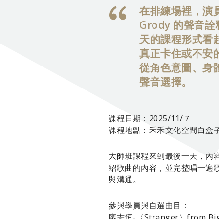
在排練場裡，演員
Grody 的聲
天的課程形式看
真正卡住或不安的
從角色意圖、身
聲音選擇。
課程日期：2025/11/７
課程地點：禾禾文化空間白盒
大師班課程來到最後一天，內容
紹歌曲的內容，並完整唱一遍歌
與溝通。
參與學員與自選曲目：
廖志恒-〈Stranger〉from Big