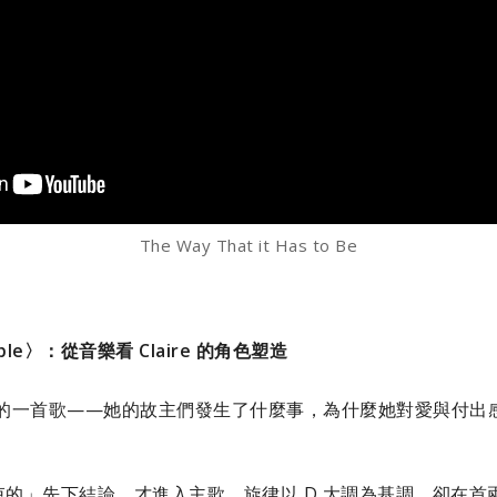
The Way That it Has to Be
People〉：從音樂看 Claire 的角色塑造
e 過去的一首歌——她的故主們發生了什麼事，為什麼她對愛與付
。
的」先下結論，才進入主歌。旋律以 D 大調為基調，卻在首