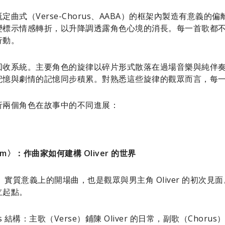
曲式（Verse-Chorus、AABA）的框架內製造有意義
變標示情感轉折，以升降調透露角色心境的消長。每一首歌都
行動。
收系統。主要角色的旋律以碎片形式散落在過場音樂與純伴奏段落裡
記憶與劇情的記憶同步積累。對熟悉這些旋律的觀眾而言，每
析兩個角色在故事中的不同進展：
 Room〉：作曲家如何建構 Oliver 的世界
nding》實質意義上的開場曲，也是觀眾與男主角 Oliver 的初
立起點。
rus 結構：主歌（Verse）鋪陳 Oliver 的日常，副歌（Cho