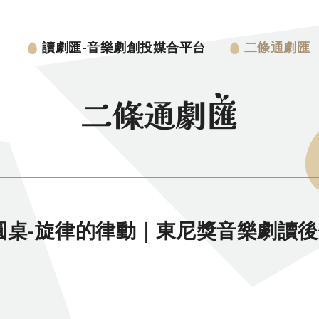
讀劇匯-音樂劇創投媒合平台
二條通劇匯
劇圓桌-旋律的律動｜東尼獎音樂劇讀