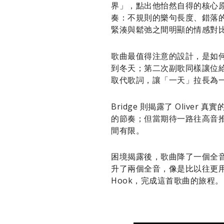
界」，點出他怡然自得的核心
奏：不規則的樂句長度、錯落
緊湊與鬆弛之間明顯的情感對
歌曲最值得注意的設計，是如何
到冬天；第二次副歌同樣讓位
取代歌詞，讓「一天」拉長為
Bridge 則揭露了 Oliv
的節奏；但當期待一路往高音推
間有限。
困境揭露後，歌曲降了一個全音
升了兩個全音，像是比以往更
Hook，完成這首歌曲的旅程。