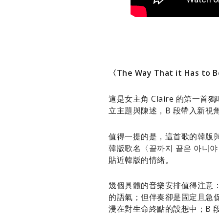
〈The Way That it Has 
這是女主角 Claire 的第
立主題與陳述，B 段帶入新視角
值得一提的是，這首歌的韓版與
韓版歌名〈끝까지 끝은 아니
貼近韓版的情緒。
幾個具體的音樂安排值得注意：A
的語氣；但伴奏卻是固定且急促的
浸在對生命終點的設想中；B 