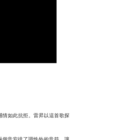
出感情如此抗拒。雷昇以這首歌探
兩個音安排了調性外的音符，讓