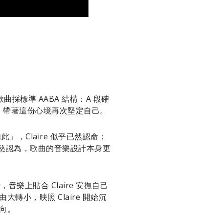
採標準 AABA 結構：A 段確
re 帶著這份心境再次堅定自己。
，Claire 似乎已然認命；
芯慈認為，歌曲的音樂設計本身更
上貼合 Claire 安撫自己
轉小，映照 Claire 開始沉
正向。