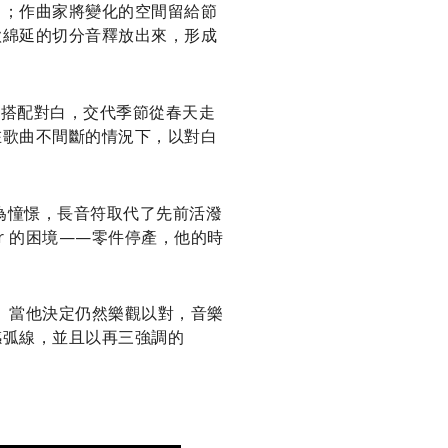
力；作曲家將變化的空間留給節
歌綿延的切分音釋放出來，形成
伴奏搭配對白，交代季節從春天走
在歌曲不間斷的情況下，以對白
在此轉為憧憬，長音符取代了先前活潑
r 的困境——零件停產，他的時
情。當他決定仍然樂觀以對，音樂
感弧線，並且以再三強調的