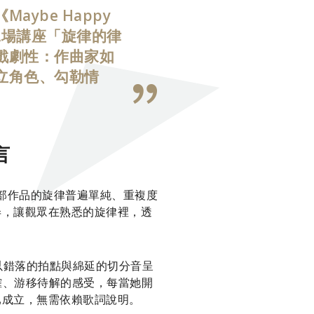
ybe Happy
二場講座「旋律的律
戲劇性：作曲家如
立角色、勾勒情
言
語言。整部作品的旋律普遍單純、重複度
弄，讓觀眾在熟悉的旋律裡，透
，以錯落的拍點與綿延的切分音呈
明確、游移待解的感受，每當她開
已成立，無需依賴歌詞說明。