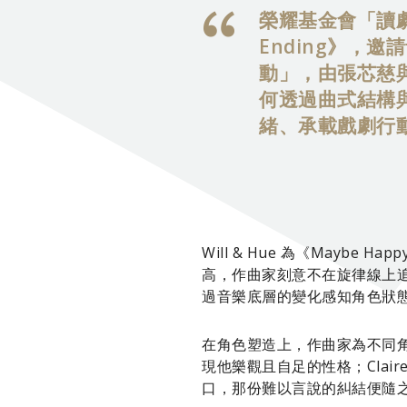
榮耀基金會「讀劇
Ending》，
動」，由張芯慈
何透過曲式結構
緒、承載戲劇行
Will & Hue 為《Mayb
高，作曲家刻意不在旋律線上
過音樂底層的變化感知角色狀
在角色塑造上，作曲家為不同角
現他樂觀且自足的性格；Cla
口，那份難以言說的糾結便隨