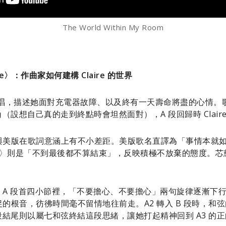
The World Within My Room
to Be〉：作曲家如何建構 Claire 的世界
一首獨唱，描述她面對充電器故障、以及終有一天壽命將盡的心情。歌曲
（設想自己真的走到終點時會坦然面對），A 段回歸時 Clai
美版在歌詞意涵上有不小差距。美版歌名直譯為「事情本就如此」
야〉則是「不到最後都不算結束」，反映積極不放棄的態度。
 段首四小節裡，「不要擔心、不要擔心」兩句旋律逐漸下行，音樂
根音，彷彿時間毫不留情地往前走。A2 轉入 B 段時，和弦由大
段結尾則以屬七和弦終結這段思緒，讓她打起精神回到 A3 的