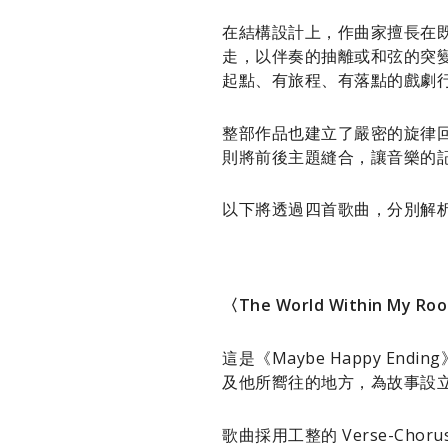
在結構設計上，作曲家擅長在既定
走，以伴奏的抽離或和弦的突
起點、有旅程、有落點的戲劇
整部作品也建立了嚴密的旋律回
則將前後主題縫合，讓音樂的
以下將透過四首歌曲，分別解
〈The World Within My
這是《Maybe Happy E
及他所嚮往的地方，為故事設
歌曲採用工整的 Verse-Cho