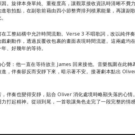
原因。旋律本身單純、重複度高，讓觀眾接收資訊時清晰不費
的進歌拍點，在副歌前藉由四小節整齊排列積累能量，再讓副
比。
在工整結構中允許時間流動。Verse 3 不唱歌詞，改以純
給戲劇動作，透過反覆收包裹的畫面表現時間流逝。這兩處均
一年、好幾年的等待。
er 真實的心聲：他一直在等待故主 James 回來接他。音樂氛圍
進，伴奏卻反而安靜下來，暗示著不安。接著劇本點出 Olive
，伴奏也變得安靜，貼合 Oliver 消化處境時略顯失落的心
用力打起精神。從頭到尾，一首歌讓角色走完了一段完整的情