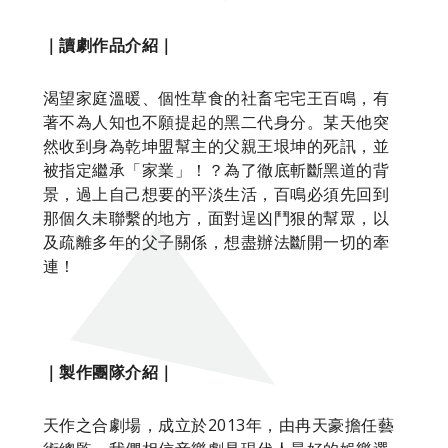
｜讀劇作品介紹｜
渴望家庭溫暖、個性草食的社畜宅宅王百鳴，有
著不為人知也不願提起的黑二代身分。某天他突
然收到身為乾坤盟幫主的父親王垠坤的死訊，並
被指定繼承「家業」！？為了徹底斬斷黑道的背
景，過上自己想要的平淡生活，百鳴必須先回到
那個久未聯繫的地方，面對逞凶鬥狠的幫眾，以
及疏離多年的父子關係，想盡辦法斷開一切的牽
連！
｜製作團隊介紹｜
天作之合劇場，成立於2013年，由冉天豪擔任藝