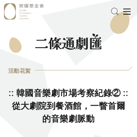
活動花絮
:: 韓國音樂劇市場考察紀錄② ::
從大劇院到餐酒館，一瞥首爾
的音樂劇脈動