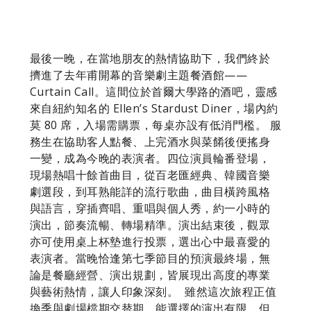
最後一晚，在當地朋友的熱情協助下，我們終於
擠進了去年甫開幕的音樂劇主題餐酒館——
Curtain Call。這間位於首爾大學路的酒吧，靈感
來自紐約知名的 Ellen’s Stardust Diner，場內約
莫 80 席，入場需購票，每桌亦設有低消門檻。 服
務生在協助客人點餐、上完酒水與菜餚後便搖身
一變，成為今晚的表演者。四位演員輪番登場，
現場熱唱十餘首曲目，從百老匯經典、韓國音樂
劇選段，到耳熟能詳的流行歌曲，曲目橫跨風格
與語言，穿插齊唱、重唱與個人秀，約一小時的
演出，節奏流暢、轉場精準。演出結束後，觀眾
亦可使用桌上杯墊進行投票，選出心中最喜愛的
表演者。當晚恰逢第七季節目的預演最終場，無
論是餐廳經營、演出規劃，皆展現出高度的專業
與藝術熱情，讓人印象深刻。 ​ 雖然這次旅程正值
換季與劇場檔期交替期，能選擇的演出有限，但