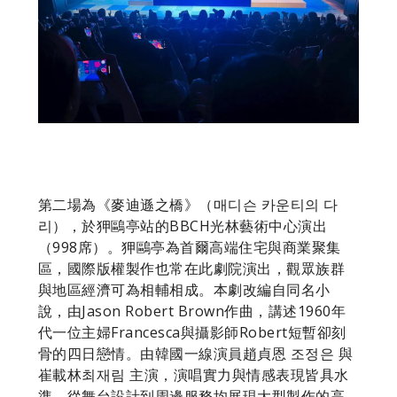
第二場為《麥迪遜之橋》（매디슨 카운티의 다
리），於狎鷗亭站的BBCH光林藝術中心演出
（998席）。狎鷗亭為首爾高端住宅與商業聚集
區，國際版權製作也常在此劇院演出，觀眾族群
與地區經濟可為相輔相成。本劇改編自同名小
說，由Jason Robert Brown作曲，講述1960年
代一位主婦Francesca與攝影師Robert短暫卻刻
骨的四日戀情。由韓國一線演員趙貞恩 조정은 與
崔載林최재림 主演，演唱實力與情感表現皆具水
準。從舞台設計到周邊服務均展現大型製作的高