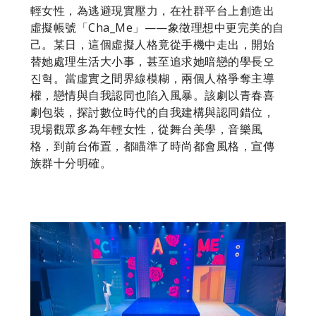
輕女性，為逃避現實壓力，在社群平台上創造出
虛擬帳號「Cha_Me」——象徵理想中更完美的自
己。某日，這個虛擬人格竟從手機中走出，開始
替她處理生活大小事，甚至追求她暗戀的學長오
진혁。當虛實之間界線模糊，兩個人格爭奪主導
權，戀情與自我認同也陷入風暴。該劇以青春喜
劇包裝，探討數位時代的自我建構與認同錯位，
現場觀眾多為年輕女性，從舞台美學，音樂風
格，到前台佈置，都瞄準了時尚都會風格，宣傳
族群十分明確。