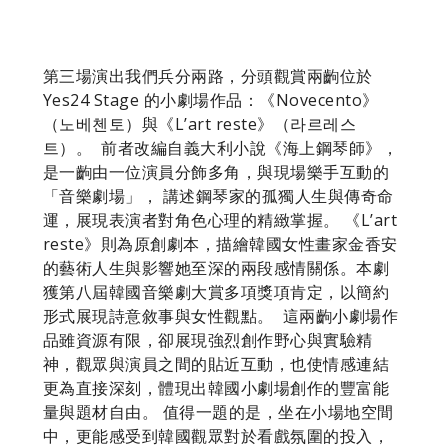
第三場演出我們兵分兩路，分頭觀賞兩齣位於
Yes24 Stage 的小劇場作品：《Novecento》
（노베첸토）與《L’art reste》（라르레스
트）。 ​ 前者改編自義大利小說《海上鋼琴師》，
是一齣由一位演員分飾多角，與現場樂手互動的
「音樂劇場」， 講述鋼琴家的孤獨人生與傳奇命
運，展現表演者對角色心理的精緻掌握。 《L’art
reste》則為原創劇本，描繪韓國女性畫家金香安
的藝術人生與影響她至深的兩段感情關係。本劇
獲第八屆韓國音樂劇大賞多項獎項肯定，以簡約
形式展現詩意敘事與女性觀點。 ​ 這兩齣小劇場作
品雖資源有限，卻展現強烈創作野心與實驗精
神，觀眾與演員之間的貼近互動，也使情感連結
更為直接深刻，體現出韓國小劇場創作的豐富能
量與題材自由。 值得一題的是，坐在小場地空間
中，更能感受到韓國觀眾對於看戲氛圍的投入，