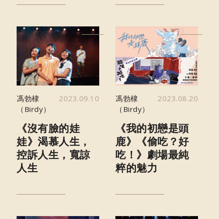
馮勃棣
2023.09.10
馮勃棣
2023.08.20
（Birdy）
（Birdy）
《沒有臉的娃
《我的初戀是頭
娃》渴慕人生，
鹿》《偷吃？好
控訴人生，寬諒
吃！》劇場最純
人生
粹的魅力