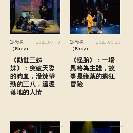
馮勃棣
2023.07.13
馮勃棣
2023.06.26
（Birdy）
（Birdy）
《勸世三姊
《怪胎》：一場
妹》：突破天際
風格為主體，故
的狗血，潑辣帶
事是綠葉的瘋狂
勁的三八，溫暖
冒險
落地的人情