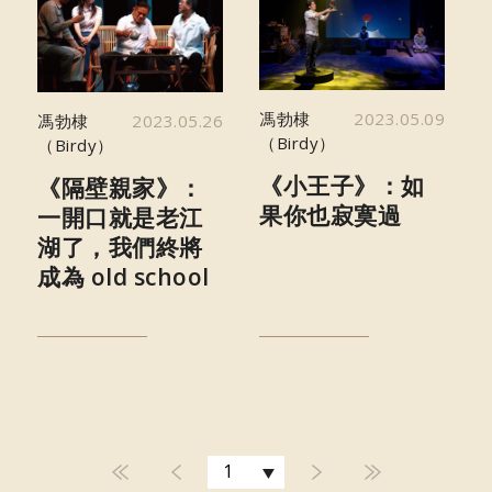
馮勃棣
2023.05.09
馮勃棣
2023.05.26
（Birdy）
（Birdy）
《小王子》：如
《隔壁親家》：
果你也寂寞過
一開口就是老江
湖了，我們終將
成為 old school