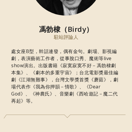
馮勃棣（Birdy）
駐站評論人
處女座B型，幹話連發，偶有金句。劇場、影視編
劇，表演藝術工作者，從事脫口秀、魔術等live
show演出。出版書籍《寂寞寂寞不好－馮勃棣劇
本集》、《劇本的多重宇宙》；台北電影獎最佳編
劇《江湖無難事》，台灣文學獎首獎《蘑菇》，劇
場代表作《我為你押韻－情歌》、《Dear
God》、《神農氏》、音樂劇《西哈遊記－魔二代
再起》等。