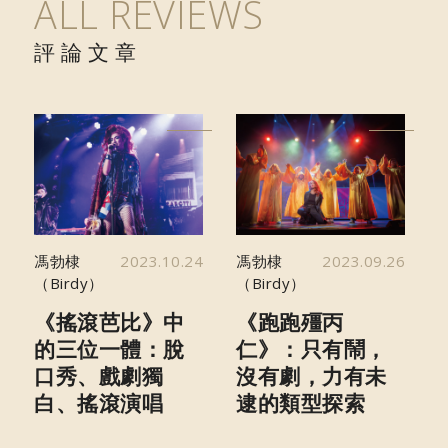
ALL REVIEWS
評論文章
馮勃棣
2023.10.24
馮勃棣
2023.09.26
（Birdy）
（Birdy）
《搖滾芭比》中
《跑跑殭丙
的三位一體：脫
仁》：只有鬧，
口秀、戲劇獨
沒有劇，力有未
白、搖滾演唱
逮的類型探索